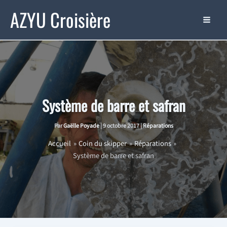
Aller
AZYU Croisière
au
contenu
Système de barre et safran
Par
Gaëlle Poyade
|
9 octobre 2017
|
Réparations
Accueil
Coin du skipper
Réparations
Système de barre et safran