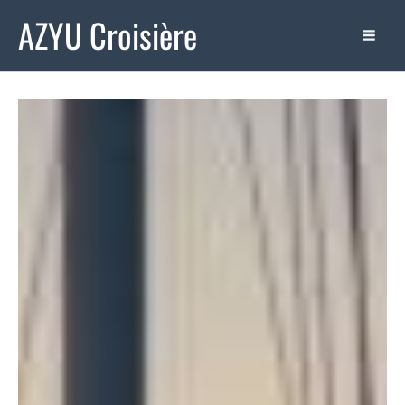
Aller
AZYU Croisière
au
contenu