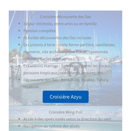
Croisière découverte des îles
Séjour intimiste, entre amis ou en famille
Pension complète
Activités découvertes des îles incluses
Excursions à terre : visite ferme perlière, vanilleraie,
rhumerie, site archéologique Marae, randonnée
pédestre sur les montagnes…
Excursions marines : Snorkeling parmi les coraux,
poissons tropicaux, raies Manta, requins, etc…
Découverte des îles : Bora-Bora, Raiatea, Taha’a,
Huahine…
Croisière Azyu
Croisière Wing-Foil
Accès à des spots isolés selon la direction du vent
Navigation au rythme des alizés