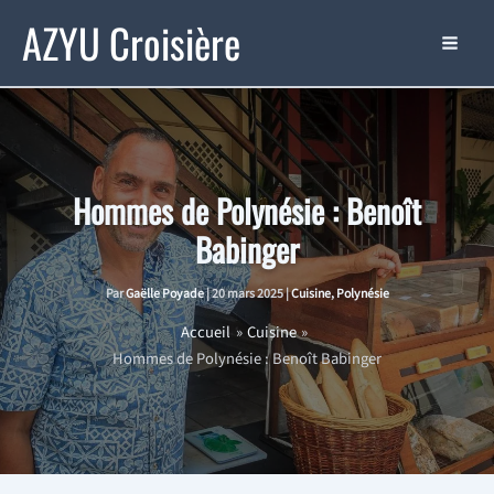
Aller
AZYU Croisière
au
contenu
Hommes de Polynésie : Benoît
Babinger
Par
Gaëlle Poyade
|
20 mars 2025
|
Cuisine
,
Polynésie
Accueil
Cuisine
Hommes de Polynésie : Benoît Babinger