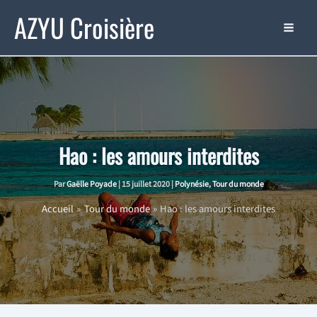
Aller
AZYU Croisière
au
contenu
Hao : les amours interdites
Par
Gaëlle Poyade
|
15 juillet 2020
|
Polynésie
,
Tour du monde
Accueil
Tour du monde
Hao : les amours interdites