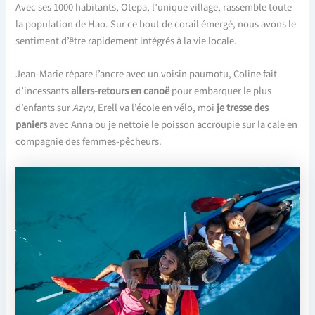
Avec ses 1000 habitants, Otepa, l’unique village, rassemble toute
la population de Hao. Sur ce bout de corail émergé, nous avons le
sentiment d’être rapidement intégrés à la vie locale.
Jean-Marie répare l’ancre avec un voisin paumotu, Coline fait
d’incessants
allers-retours en canoë
pour embarquer le plus
d’enfants sur
Azyu
, Erell va l’école en vélo, moi
je tresse des
paniers
avec Anna ou je nettoie le poisson accroupie sur la cale en
compagnie des femmes-pêcheurs.