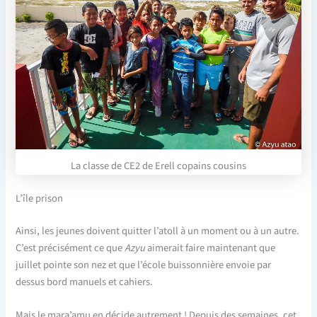
La classe de CE2 de Erell copains cousins
L’île prison
Ainsi, les jeunes doivent quitter l’atoll à un moment ou à un autre.
C’est précisément ce que
Azyu
aimerait faire maintenant que
juillet pointe son nez et que l’école buissonnière envoie par
dessus bord manuels et cahiers.
Mais le mara’amu en décide autrement ! Depuis des semaines, cet