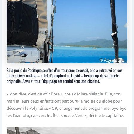
Si la perle du Pacifique souffre d’un tourisme excessif, elle a retrouvé en ces
mois d’hiver austral – effet dépeuplant du Covid – beaucoup de sa pureté
originelle. Azyu et tout l’équipage est tombé sous son charme.
« Mon rêve, c’est de voir Bora », nous déclare Mélanie. Elle, son
mari et leurs deux enfants ont parcouru la moitié du globe pour
découvrir la Polynésie. « OK, changement de programme, bye-bye
les Tuamotu, cap vers les Îles-sous-le-Vent », décide le capitaine.