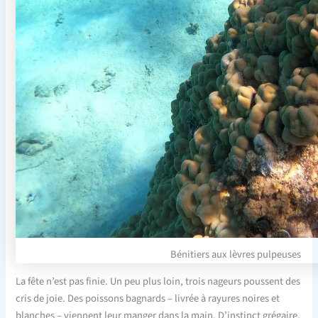
Bénitiers aux lèvres pulpeuses
La fête n’est pas finie. Un peu plus loin, trois nageurs poussent des
cris de joie. Des poissons bagnards – livrée à rayures noires et
blanches – viennent leur manger dans la main. D’instinct grégaire,