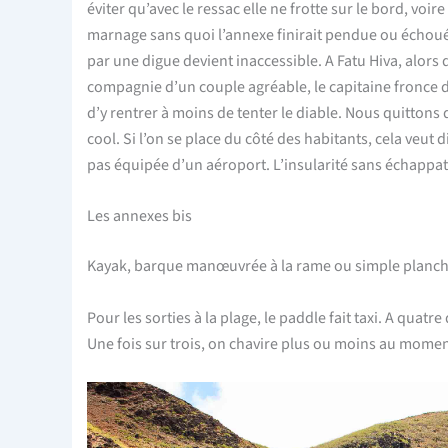
éviter qu’avec le ressac elle ne frotte sur le bord, voir
marnage sans quoi l’annexe finirait pendue ou échouée
par une digue devient inaccessible. A Fatu Hiva, alo
compagnie d’un couple agréable, le capitaine fronce des
d’y rentrer à moins de tenter le diable. Nous quittons 
cool. Si l’on se place du côté des habitants, cela veut 
pas équipée d’un aéroport. L’insularité sans échappat
Les annexes bis
Kayak, barque manœuvrée à la rame ou simple planche
Pour les sorties à la plage, le paddle fait taxi. A quatr
Une fois sur trois, on chavire plus ou moins au mome