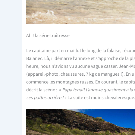
Ah ! la série traîtresse
Le capitaine part en maillot le long de la falaise, récu
Balanec. Là, il démarre l’annexe et s’approche de la pl
heure, nous n’avions vu aucune vague casser. Jean-Mar
(appareil-photo, chaussures, 7 kg de mangues !). En un
commence les montagnes russes. En courant, le capitaine
décrit la scène : «
Papa tenait l’annexe quasiment à la v
ses pattes arrière !
» La suite est moins chevaleresque