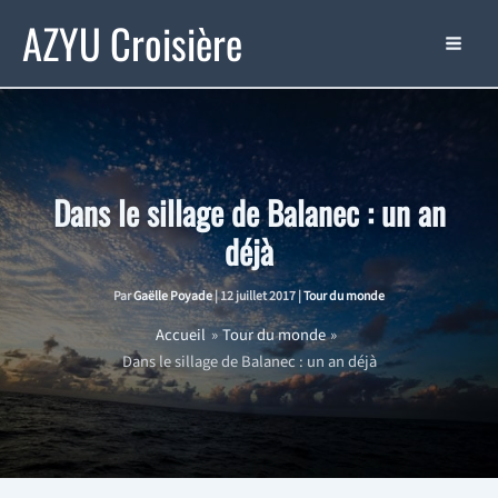
Aller
AZYU Croisière
au
contenu
Dans le sillage de Balanec : un an
déjà
Par
Gaëlle Poyade
|
12 juillet 2017
|
Tour du monde
Accueil
Tour du monde
Dans le sillage de Balanec : un an déjà