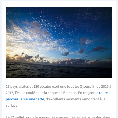
17 pays visités et 120 escales (soit une tous les 3 jours !) : de 2016 à
2017, l’eau a coulé sous la coque de Balanec. En traçant la
route
parcourue sur une carte
, d’excellents moments remontent à la
surface.
Le 12 juillet, nous larguions les amarres de Camaret-sur-Mer, dans