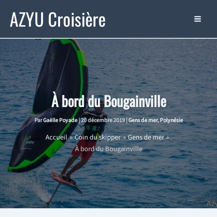
Aller
AZYU Croisière
au
contenu
À bord du Bougainville
Par
Gaëlle Poyade
|
20 décembre 2019
|
Gens de mer
,
Polynésie
Accueil
Coin du skipper
Gens de mer
À bord du Bougainville