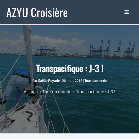
Aller
AZYU Croisière
au
contenu
Transpacifique : J-3 !
Par
Gaëlle Poyade
|
28 mars 2018
|
Tour du monde
Accueil
Tour du monde
Transpacifique : J-3 !