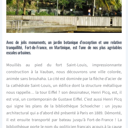
Avec de jolis monuments, un jardin botanique d’exception et une relative
tranquillité, Fort-de-France, en Martinique, est l’une de nos plus agréables
escales urbaines.
Mouillés au pied du fort Saint-Louis, impressionnante
construction à la Vauban, nous découvrons une ville colorée,
animée sans brouhaha. La cité est dominée par la flèche d’acier de
la cathédrale Saint-Louis, un édifice dont la structure métallique
nous rappelle… la tour Eiffel ? son dessinateur, Henri Picq, est, il
est vrai, un contemporain de Gustave Eiffel. C’est aussi Henri Picq
qui signe les plans de la bibliothèque Schoelcher : un joyau
architectural qui a d’abord été présenté à Paris en 1889. Démonté,
il est ensuite transporté par bateau jusqu’à Fort-de-France ! La
bibliothèque porte le nom du politicien français acquis à la cause