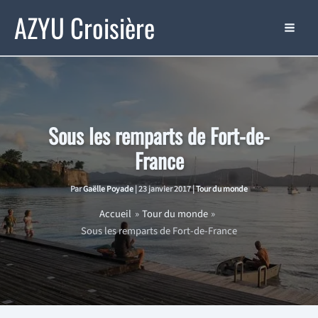
Aller
AZYU Croisière
au
contenu
Sous les remparts de Fort-de-
France
Par
Gaëlle Poyade
|
23 janvier 2017
|
Tour du monde
Accueil
Tour du monde
Sous les remparts de Fort-de-France