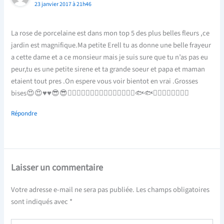
23 janvier 2017 à 21h46
La rose de porcelaine est dans mon top 5 des plus belles fleurs ,ce
jardin est magnifique.Ma petite Erell tu as donne une belle frayeur
a cette dame et a ce monsieur mais je suis sure que tu n’as pas eu
peur,tu es une petite sirene et ta grande soeur et papa et maman
etaient tout pres .On espere vous voir bientot en vrai .Grosses
bises😍😍♥️♥️😎😎🏊🏽🏊🏽👨‍👩‍👧‍👧👨‍👩‍👧‍👧🎒🐬🐬🐟🐟🐠🐠🦐🦐🌴🌴🍍🍍
Répondre
Laisser un commentaire
Votre adresse e-mail ne sera pas publiée.
Les champs obligatoires
sont indiqués avec
*
Écrivez