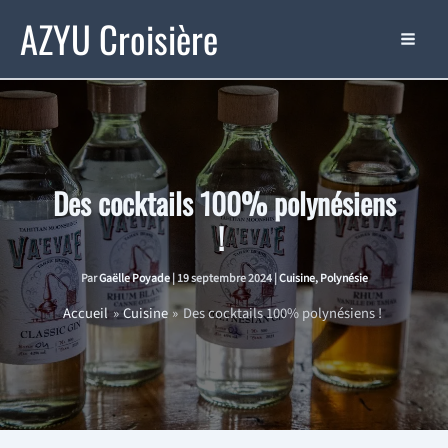
Aller
AZYU Croisière
au
contenu
Des cocktails 100% polynésiens
!
Par
Gaëlle Poyade
|
19 septembre 2024
|
Cuisine
,
Polynésie
Accueil
Cuisine
Des cocktails 100% polynésiens !