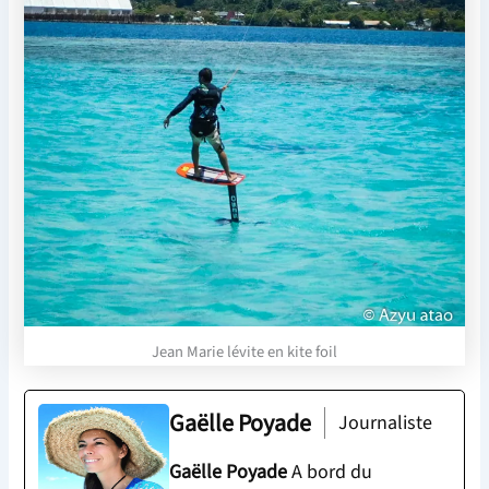
Jean Marie lévite en kite foil
Gaëlle Poyade
Journaliste
Gaëlle Poyade
A bord du