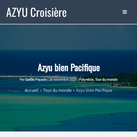
Aller
AZYU Croisière
au
contenu
Azyu bien Pacifique
Par
Gaëlle Poyade
|
26 novembre 2020
|
Polynésie
,
Tour du monde
Accueil
Tour du monde
Azyu bien Pacifique