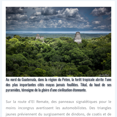
Au nord du Guatemala, dans la région du Peten, la forêt tropicale abrite l’une
des plus importantes cités mayas jamais fouillées. Tikal, du haut de ses
pyramides, témoigne de la gloire d’une civilisation étonnante.
Sur la route d’El Remate, des panneaux signalétiques pour le
moins incongrus avertissent les automobilistes. Des triangles
jaunes préviennent du surgissement de dindons, de coatis et de