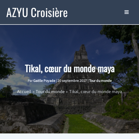
Aller
AZYU Croisière
au
contenu
Tikal, cœur du monde maya
Par
Gaëlle Poyade
|
20 septembre 2017
|
Tour du monde
Accueil
Tour du monde
Tikal, cœur du monde maya