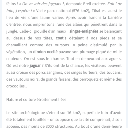
félins ! «
On va voir des jaguars ?,
demande Erell excitée.
Euh ! de
loin, j’espère !
» Vaste parc national (576 km2), Tikal est aussi le
lieu de vie d’une faune variée. Après avoir franchi la barrière
d’entrée, nous empruntons l’une des allées qui pénètrent dans la
jungle. Celle-ci grouille d’animaux :
singes-araignées
se balançant
au dessus de nos têtes,
coatis
détalant à nos pieds et se
chamaillant comme des oursons. A peine dissimulé par la
végétation, un
dindon ocellé
pavane son plumage piqué de mille
couleurs. On est sous le charme. Tout en demeurant aux aguets.
Où est notre
jaguar
? S’ils ont de la chance, les visiteurs peuvent
aussi croiser des porcs sangliers, des singes hurleurs, des toucans,
des vautours noirs, de grands faisans, des perroquets et même des
crocodiles…
Nature et culture étroitement liées
Le site archéologique s’étend sur 16 km2, superficie loin d’avoir
été totalement fouillée – on suppose que la cité comprenait, à son
apogée, pas moins de 3000 structures. Au bout d’une demi-heure