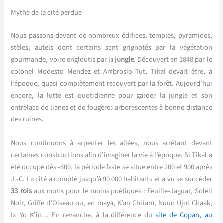
Mythe de la cité perdue
Nous passons devant de nombreux édifices, temples, pyramides,
stèles, autels dont certains sont grignotés par la végétation
gourmande, voire engloutis par la
jungle
. Découvert en 1848 par le
colonel Modesto Mendez et Ambrosio Tut, Tikal devait être, à
l’époque, quasi complètement recouvert par la forêt. Aujourd’hui
encore, la lutte est quotidienne pour garder la jungle et son
entrelacs de lianes et de fougères arborescentes à bonne distance
des ruines.
Nous continuons à arpenter les allées, nous arrêtant devant
certaines constructions afin d’imaginer la vie à l’époque. Si Tikal a
été occupé dès -800, la période faste se situe entre 200 et 900 après
J.-C. La cité a compté jusqu’à 90 000 habitants et a vu se succéder
33 rois
aux noms pour le moins poétiques : Feuille-Jaguar, Soleil
Noir, Griffe d’Oiseau ou, en maya, K’an Chitam, Nuun Ujol Chaak,
Ix Yo K’in… En revanche, à la différence du
site de Copan, au